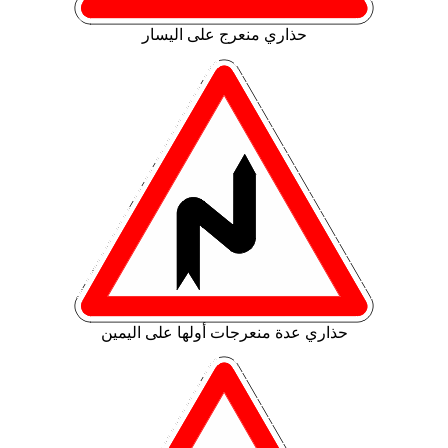
حذاري منعرج على اليسار
حذاري عدة منعرجات أولها على اليمين